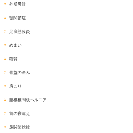
外反母趾
顎関節症
足底筋膜炎
めまい
猫背
骨盤の歪み
肩こり
腰椎椎間板ヘルニア
首の寝違え
足関節捻挫