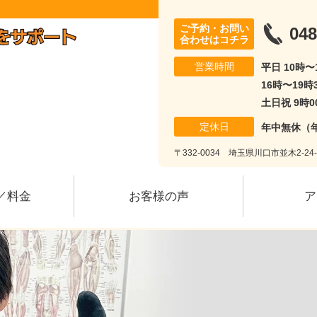
ご予約・お問い
048
合わせはコチラ
営業時間
平日 10時
16時〜19時
土日祝 9時0
定休日
年中無休（
〒332-0034 埼玉県川口市並木2-24
／料金
お客様の声
ア