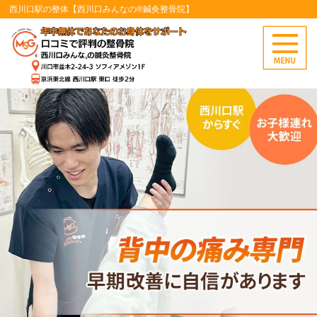
西川口駅の整体【西川口みんなの®鍼灸整骨院】