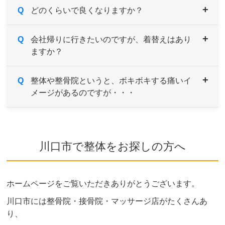
Q
どのくらいで良くなりますか？
A
Q
症状により異なりますが、痛みや違和感などがあ
会社帰りに行きたいのですが、着替えはあり
ますか？
るようでしたら続けてご来院していただき、経過
とともに様子をみていきます。
症状の原因である根本を改善していくためには、
A
Q
男性用・女性用と共にご用意しております。サイ
整体や整骨院というと、ボキボキする痛いイ
約1～３ヶ月を目安とお考えください。
メージがあるのですが・・・
ズも選べますのでお気軽にお申し付けください。
A
当院はソフトで安心なボキボキしない骨格矯正を
取り入れております。
川口市で整体をお探しの方へ
ご希望や症状によりボキボキする矯正もあります
が、痛みを感じないよう熟練した施術家が対応し
ますのでご安心ください。
ホームページをご覧いただきありがとうございます。
ボキボキが苦手な方はお気軽にご相談ください。
川口市には整骨院・接骨院・マッサージ店がたくさんあ
り、