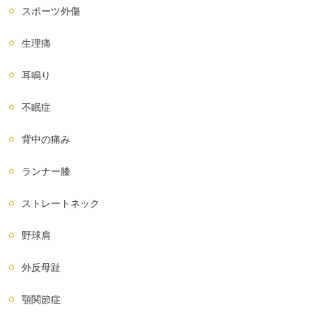
スポーツ外傷
生理痛
耳鳴り
不眠症
背中の痛み
ランナー膝
ストレートネック
野球肩
外反母趾
顎関節症