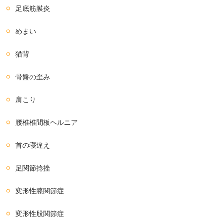
足底筋膜炎
めまい
猫背
骨盤の歪み
肩こり
腰椎椎間板ヘルニア
首の寝違え
足関節捻挫
変形性膝関節症
変形性股関節症