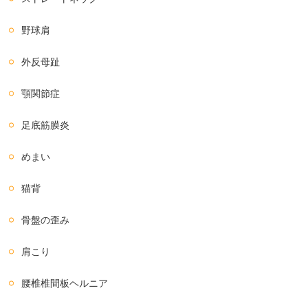
野球肩
外反母趾
顎関節症
足底筋膜炎
めまい
猫背
骨盤の歪み
肩こり
腰椎椎間板ヘルニア