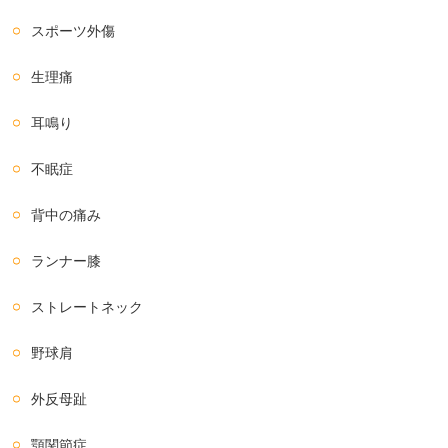
スポーツ外傷
生理痛
耳鳴り
不眠症
背中の痛み
ランナー膝
ストレートネック
野球肩
外反母趾
顎関節症